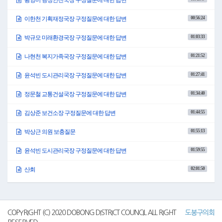
이어서 강혜란 의원님께서 질문하신 기업 유치의 건에 대하여 답변드리겠습니
다.
00:56:24
이한천 기획재정국장 구정질문에 대한 답변
최근 저출산 고령화, 내수시장 악화 등의 문제가 경제 성장 둔화로 이어지고 있으
며, 이런 국가적 문제가 지역에도 여파를 주고 있습니다.
이에 우리 지역도 해결책을 찾기 위해 최우선 과제로 우수기업을 지역 내에 유치
01:03:33
박규모 미래환경국장 구정질문에 대한 답변
하여 지역경제의 활성화 견인 역할을 하도록 총력을 다해야 한다고 생각합니다.
민선8기 시작과 함께 2023년에 준공한 씨드큐브 창동 건물에 양질의 기업을 유치
01:21:52
나현천 복지가족국장 구정질문에 대한 답변
하는 데 집중하였고 우선 7개의 우수기업을 입주시켰습니다.
이런 노력 중에 지난 11월에는 씨드큐브에 입주한 기업 중 '에이럭스'가 지역에서
01:27:41
윤석빈 도시관리국장 구정질문에 대한 답변
34년 만에 주식시장에 상장하는 쾌거를 이루었습니다.
에이럭스는 2015년 경기 용인과 성남 판교에서 기업 설립 후 서울창업허브 창동
01:34:40
정문철 교통건설국장 구정질문에 대한 답변
으로 본사를 이전한 후 매출액은 40억에서 500억으로 사원 수는 50명에서 150명으
로 크게 성장한 기업으로 다수 직원들이 도봉구로 전입하여 우리 구 인구 증가에
01:44:55
크게 기여하고 있습니다.
김상준 보건소장 구정질문에 대한 답변
최근 우리 구에서 정책적으로 추진하고 있는 기업 실무형 청년 인턴도 에이럭스
에 파견하여 정규직으로 채용되는 등 청년 일자리를 창출하였습니다.
01:55:13
박상근 의원 보충질문
그리고 씨드큐브 창동은 서울시 부지를 활용하여 서울주택도시공사가 일부 업
무를 맡아 운영하고 있지만 엄밀히 말해서 주식회사 창동도시재생 리츠가 운영
01:59:55
윤석빈 도시관리국장 구정질문에 대한 답변
하는 시설입니다.
따라서 공공시설이 아니기 때문에 세제감면 혜택 등 제도적 지원하기에는 어려
02:01:50
산회
움이 있습니다.
그럼에도 불구하고 지역 내 기업 지원 시설로 자리 잡게 하기 위해서 2023년도부
터 서울주택도시공사와 오랜 기간 동안 임대료 감면 협의를 하였으며, 결국 일부
공간은 65% 임대료 감면을 받아냈습니다.
이를 통해 씨드큐브 창동 4층에 청년창업센터를 설치하여 청년들의 기업 활동 시
COPYRIGHT (C) 2020 DOBONG DISTRICT COUNCIL ALL RIGHT
도봉구의회
작을 지원하고 있으며, 5층에는 중소기업 창업보육센터를 설치하여 8개의 우수