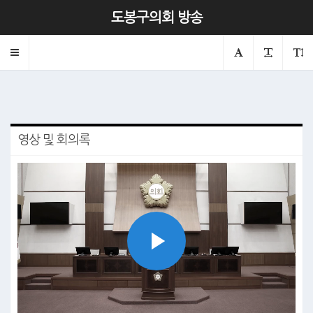
제341회 본회의 제3차
도봉구의회 방송
2024.12.19
의회
본회의
Toggle
navigation
영상 및 회의록
Play