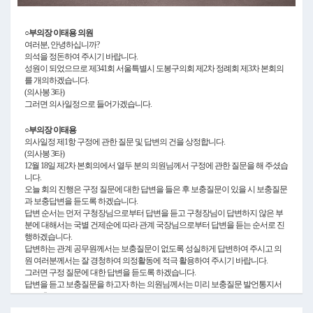
Video
○부의장 이태용 의원
여러분, 안녕하십니까?
의석을 정돈하여 주시기 바랍니다.
성원이 되었으므로 제341회 서울특별시 도봉구의회 제2차 정례회 제3차 본회의
를 개의하겠습니다.
(의사봉 3타)
그러면 의사일정으로 들어가겠습니다.
○부의장 이태용
의사일정 제1항 구정에 관한 질문 및 답변의 건을 상정합니다.
(의사봉 3타)
12월 18일 제2차 본회의에서 열두 분의 의원님께서 구정에 관한 질문을 해 주셨습
니다.
오늘 회의 진행은 구정 질문에 대한 답변을 들은 후 보충질문이 있을 시 보충질문
과 보충답변을 듣도록 하겠습니다.
답변 순서는 먼저 구청장님으로부터 답변을 듣고 구청장님이 답변하지 않은 부
분에 대해서는 국별 건제순에 따라 관계 국장님으로부터 답변을 듣는 순서로 진
행하겠습니다.
답변하는 관계 공무원께서는 보충질문이 없도록 성실하게 답변하여 주시고 의
원 여러분께서는 잘 경청하여 의정활동에 적극 활용하여 주시기 바랍니다.
그러면 구정 질문에 대한 답변을 듣도록 하겠습니다.
답변을 듣고 보충질문을 하고자 하는 의원님께서는 미리 보충질문 발언통지서
를 제출하여 주시기 바랍니다.
먼저 지난달 오언석 도봉구청장님이 서울시 사회복지사협의회에서 복지구청장