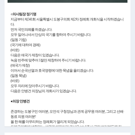
Video
○의사팀장 정기명
지금부터 제341회 서울특별시 도봉구의회 제2차 정례회 개회식을 시작하겠습니
다.
먼저 국민의례를 하겠습니다.
모두 일어나셔서 단상의 국기를 향하여 주시기 바랍니다.
(일동 기립)
(국기에 대하여 경례)
(바로)
다음은 애국가 제창이 있겠습니다.
녹음 반주에 맞추어 1절만 제창하여 주시기 바랍니다.
(애국가 제창)
이어서 순국선열과 호국영령에 대한 묵념을 올리겠습니다.
(일동 묵념)
(바로)
모두 자리에 앉아주시기 바랍니다.
다음은 안병건 의장님의 개회사가 있겠습니다.
●의장 안병건
존경하는 도봉구민 여러분, 오언석 구청장님과 관계 공무원 여러분, 그리고 선배·
동료 의원 여러분!
올 한 해를 마무리하는 정례회가 열리게 되었습니다.
도봉구의회에 변함없는 성원과 애정어린 관심을 보내주신 구민 여러분들께 진
심으로 감사의 말씀을 드립니다.