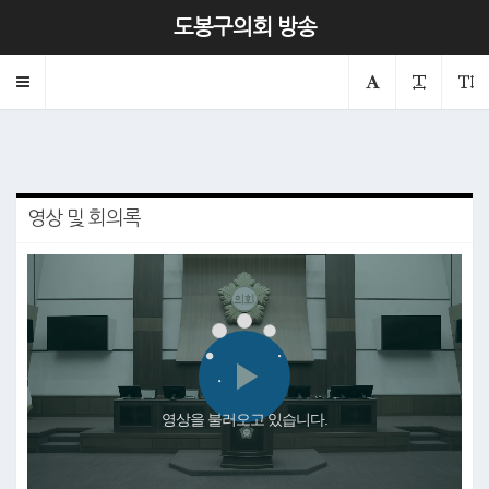
제341회 본회의 제1차
도봉구의회 방송
2024.11.18
의회
본회의
Toggle
navigation
영상 및 회의록
Play
영상을 불러오고 있습니다.