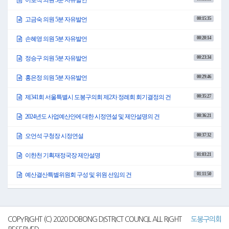
●의사팀장 정기명
이상으로 개회식을 모두 마치겠습니다.
00:15:35
고금숙 의원 5분 자유발언
이어서 제341회 서울특별시 도봉구의회 제2차 정례회 제1차 본회의가 개의되겠
습니다.
00:20:14
손혜영 의원 5분 자유발언
○의장 안병건
00:23:34
정승구 의원 5분 자유발언
의원 여러분, 안녕하십니까?
의석을 정돈하여 주시기 바랍니다.
00:29:46
홍은정 의원 5분 자유발언
성원이 되었으므로 제341회 서울특별시 도봉구의회 제2차 정례회 제1차 본회의
를 개의하겠습니다.
00:35:27
제341회 서울특별시 도봉구의회 제2차 정례회 회기결정의 건
(의사봉 3타)
먼저, 사무국장님으로부터 이번 제2차 정례회에 관한 보고를 듣겠습니다.
이승복 사무국장님 나오셔서 보고하여 주시기 바랍니다.
00:36:21
2024년도 사업예산안에 대한 시정연설 및 제안설명의 건
○의회사무국장 이승복
00:37:32
오언석 구청장 시정연설
안녕하십니까? 의회사무국장 이승복입니다.
제341회 서울특별시 도봉구의회 제2차 정례회는 지방자치법 제53조 및 서울특별
01:03:21
이한천 기획재정국장 제안설명
시 도봉구의회 기본 조례 제29조의 규정에 따라 11월 18일부터 12월 20일까지 33
일간 개의하게 되겠습니다.
01:11:50
예산결산특별위원회 구성 및 위원 선임의 건
이번 정례회 주요안건 및 회부사항에 대하여 보고드리겠습니다.
오늘, 제1차 본회의에서는 2025년도 예산안에 대한 시정연설과 제안설명이 있겠
01:13:45
도봉구청장 및 관계공무원 출석요구의 건
으며, 예산안 심사를 위한 예산결산특별위원회 구성 및 위원 선임의 건과 홍은정
의원 외 4인의 의원이 제출한 도봉구청장 및 관계공무원 출석요구의 건, 이성민
의원 외 13인의 의원이 발의한 일상을 파괴하는 딥페이크 성착취 범죄 엄중처벌
01:14:30
홍은정 운영위원장 제안설명
COPYRIGHT (C) 2020 DOBONG DISTRICT COUNCIL ALL RIGHT
도봉구의회
촉구 결의안이 부의되어 있습니다.