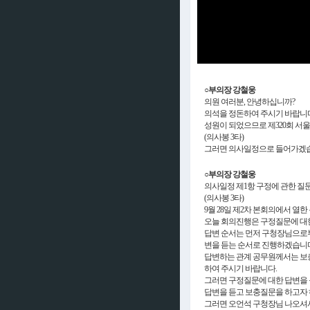
○부의장 강철웅
의원 여러분, 안녕하십니까?
의석을 정돈하여 주시기 바랍니다
성원이 되었으므로 제320회 서
(의사봉 3타)
그러면 의사일정으로 들어가겠
○부의장 강철웅
의사일정 제1항 구정에 관한 질문
(의사봉 3타)
9월 28일 제2차 본회의에서 열
오늘 회의진행은 구정질문에 대한
답변 순서는 먼저 구청장님으로부
변을 듣는 순서로 진행하겠습니다
답변하는 관계 공무원께서는 보
하여 주시기 바랍니다.
그러면 구정질문에 대한 답변을 
답변을 듣고 보충질문을 하고자
그러면 오언석 구청장님 나오셔