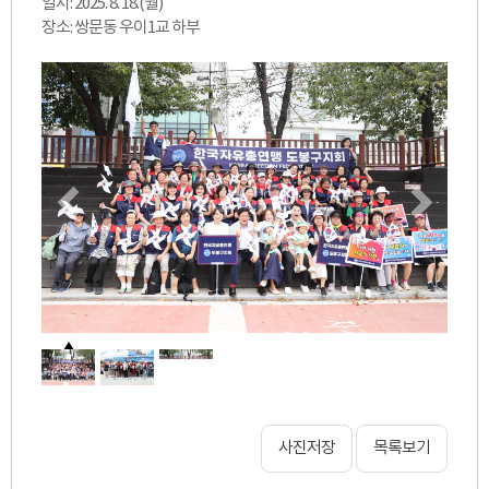
일시: 2025. 8. 18.(월)
장소: 쌍문동 우이1교 하부
사진저장
목록보기