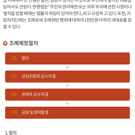
을 저촉해서 는 안됨은 물론, 법령이 정하는 이상으로 주민에게 불리한 내용을
담아서도 안된다. 현행법은 「주민의 권리제한 또는 의무 부과에 관한 사항이나
벌칙을 정할 때에는 법률의 위임이 있어야 한다」 라고 규정하 고 있다. 또한, 지
방자치단체는 조례로써 조례위반 행위에 대하여 1천만원 이하의 과태료를 정
할 수 있다.
조례제정절차
01
발의
02
상임위원회
심사·의결
03
본회의
심사·의결
04
공포 및
효력발생
1. 발의