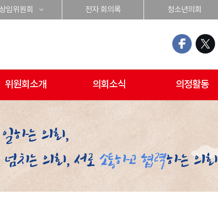
상임위원회
전자 회의록
청소년의회
위원회소개
의회소식
의정활동