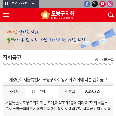
본문바로가기
주요 사이트
도봉구의회
DOBONG DISTRICT COUNCIL
집회공고
집회공고
제351회 서울특별시 도봉구의회 임시회 개회에 따른 집회공고
작성자
작성일
도봉구의회
2026.03.25
서울특별시 도봉구의회 기본 조례」제28조제2항에 따라 제351회 서울특
별시 도봉구의회 임시회를 개회하게 되어 아래와 같이 집회공고 하고자 합
니다.