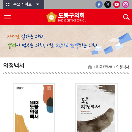
본문바로가기
주요 사이트
도봉구의회
DOBONG DISTRICT COUNCIL
의정백서
의정백서
의회간행물