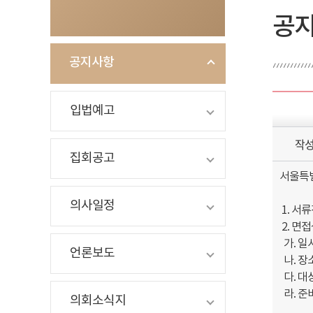
공
공지사항
입법예고
작
집회공고
서울특별
의사일정
1. 서
2. 면
가. 일시:
언론보도
나. 장
다. 대
라. 준
의회소식지