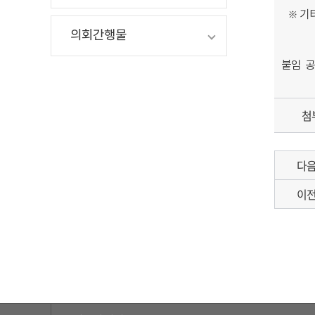
※ 기타
의회간행물
붙임 공
첨
다
이