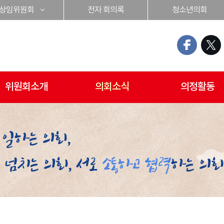
상임위원회
전자 회의록
청소년의회
위원회소개
의회소식
의정활동