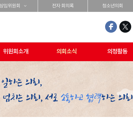
상임위원회
전자 회의록
청소년의회
위원회소개
의회소식
의정활동