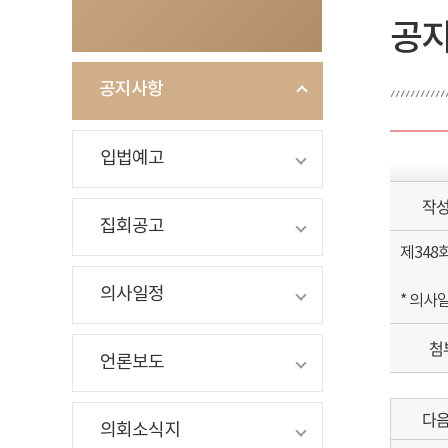
공
공지사항
입법예고
작
집회공고
제348
의사일정
* 의사
첨
언론보도
다
의회소식지