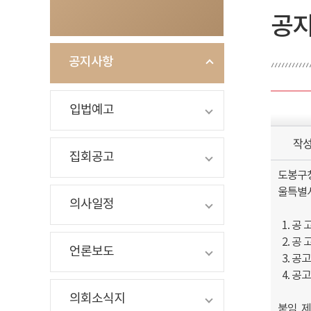
공
공지사항
입법예고
작
집회공고
도봉구
울특별
의사일정
1. 공
2. 공 고 
언론보도
3. 공
4. 공
의회소식지
붙임 제