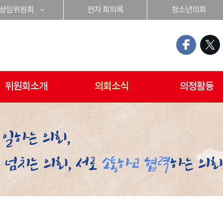
상임위원회
전자 회의록
청소년의회
위원회소개
의회소식
의정활동