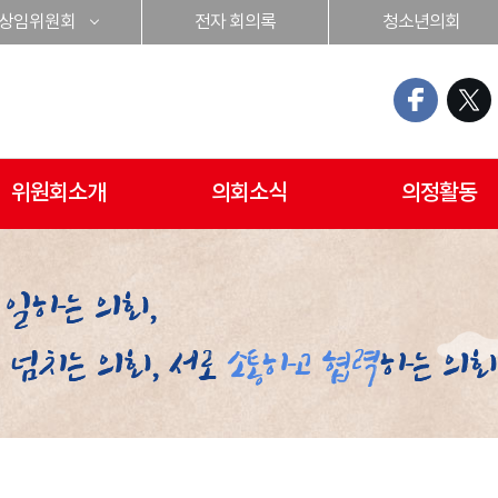
상임위원회
전자 회의록
청소년의회
위원회소개
의회소식
의정활동