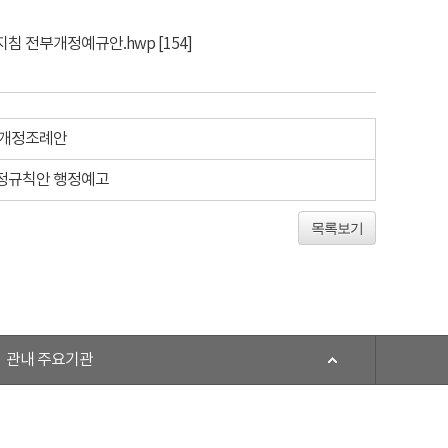
지침 전부개정예규안.hwp
[154]
부개정조례안
정규칙안 행정예고
목록보기
관내 주요기관