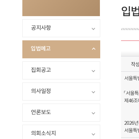
입
공지사항
입법예고
작
집회공고
서울특별
의사일정
「서울특
제46조
언론보도
2026년
서울특
의회소식지