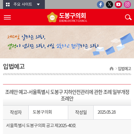
본문바로가기
주요 사이트
도봉구의회
DOBONG DISTRICT COUNCIL
입법예고
입법예고
조례안 예고-서울특별시 도봉구 지하안전관리에 관한 조례 일부개정
조례안
작성자
작성일
도봉구의회
2025.05.28
서울특별시 도봉구의회 공고
제
2025-40
호