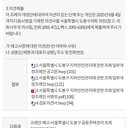
3.
의견제출
이 조례의 개정안에 대하여 의견이 있는 단체 또는 개인은
2025
년
6
월
4
일
까지
다음사항을 기재한 의견서를 서울특별시 도봉구의회 의장
(
참고
:
의
회
사무
국 의사팀
,
전화
2091-4712,
팩스
2091-6365)
에게
제출하여 주시기
바랍니다
.
가
.
예고사항에 대한 의견
(
찬
·
반 여부와 사유
)
나
.
성명
(
단체명과 대표자 성명
),
주소 및 전화번호
1. 서울특별시 도봉구 지하안전관리에 관한 조례 일부개
정조례안 공고문.hwp
[101]
2. 서울특별시 도봉구 지하안전관리에 관한 조례 일부개
첨부
정조례안.hwp
[121]
3. 서울특별시 도봉구 지하안전관리에 관한 조례 일부개
정조례안 서명부.pdf
[108]
4. 검토의견서.hwp
[94]
조례안 예고-서울특별시 도봉구 공동주택관리 조례
다음글