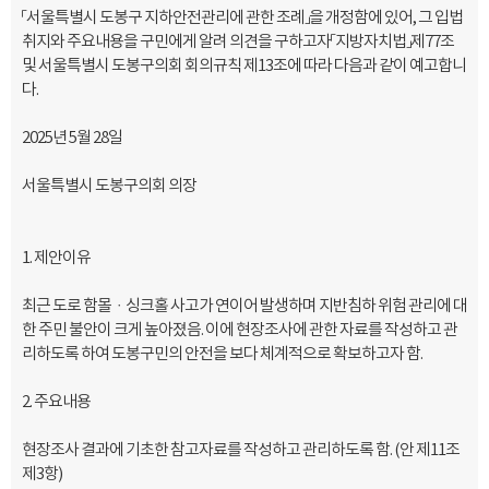
「
서울특별시 도봉구 지하안전관리에 관한 조례
」
을 개정함에
있어
,
그 입법
취지와 주요내용을 구민에게 알려 의견을 구하고자
「
지방자치법
」
제
77
조
및 서울특별시 도봉구의회 회의규칙 제
13
조에 따라 다음과 같이 예고합니
다
.
2025
년
5
월
28
일
서울특별시 도봉구의회 의장
1.
제안이유
최근 도로 함몰
ㆍ
싱크홀 사고가 연이어 발생하며 지반침하 위험 관리에 대
한 주민 불안이 크게 높아졌음
.
이에 현장조사에 관한 자료를 작성하고 관
리하도록 하여 도봉구민의 안전을 보다 체계적으로 확보하고자 함
.
2.
주요내용
현장조사 결과에 기초한 참고자료를 작성하고 관리하도록 함
. (
안 제
11
조
제
3
항
)