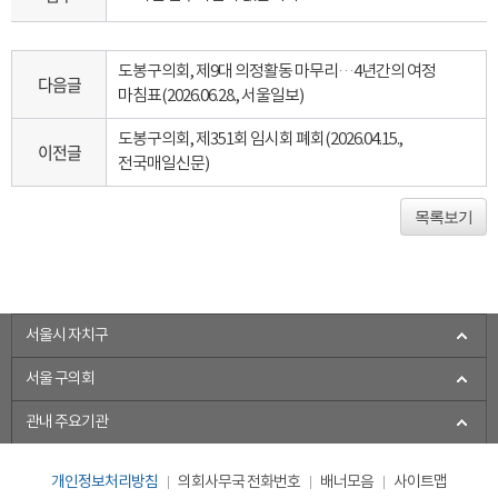
도봉구의회, 제9대 의정활동 마무리…4년간의 여정
다음글
마침표(2026.06.28., 서울일보)
도봉구의회, 제351회 임시회 폐회(2026.04.15.,
이전글
전국매일신문)
목록보기
서울시 자치구
서울 구의회
관내 주요기관
개인정보처리방침
의회사무국 전화번호
배너모음
사이트맵