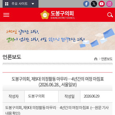
본문바로가기
주요 사이트
도봉구의회
DOBONG DISTRICT COUNCIL
언론보도
언론보도
도봉구의회, 제9대 의정활동 마무리…4년간의 여정 마침표
(2026.06.28., 서울일보)
작성자
작성일
도봉구의회
2026.06.29
도봉구의회, 제9대 의정활동 마무리…4년간의 여정 마침표
(←원문 기사
내용 확인)