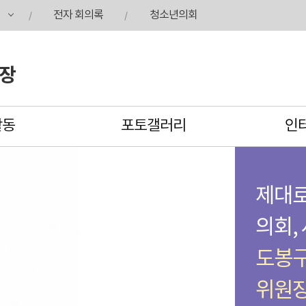
전자 회의록
청소년의회
원장
활동
포토갤러리
인
제대로
의회,
도봉
위원장