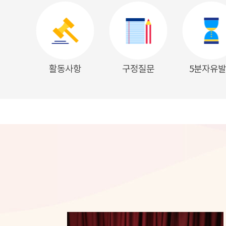
활동사항
구정질문
5분자유