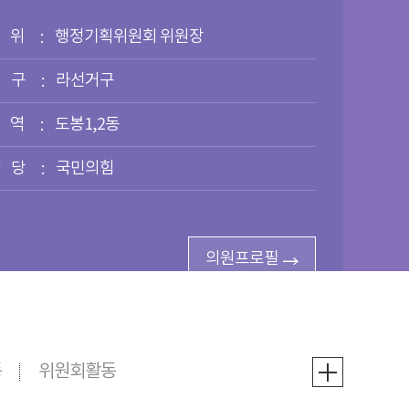
위
행정기획위원회 위원장
 구
라선거구
역
도봉1,2동
정 당
국민의힘
의원프로필
동
위원회활동