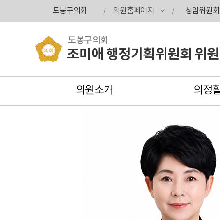
본문바로가기
도봉구의회
의원홈페이지
상임위원회
도봉구의회
조미애 행정기획위원회 위
의원소개
의정