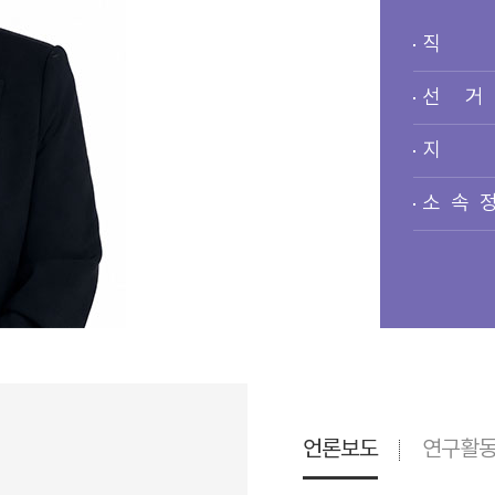
직 
선 거
지 
소 속 
언론보도
연구활