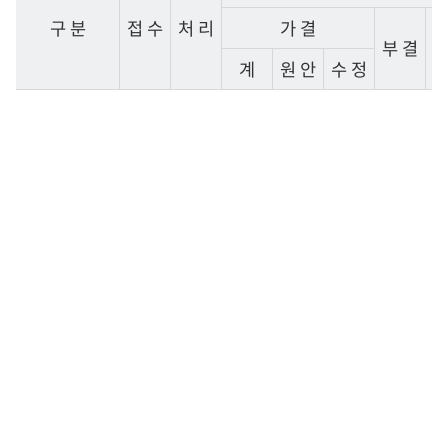
구 분
접 수
처 리
가 결
부 결
폐
계
원 안
수 정