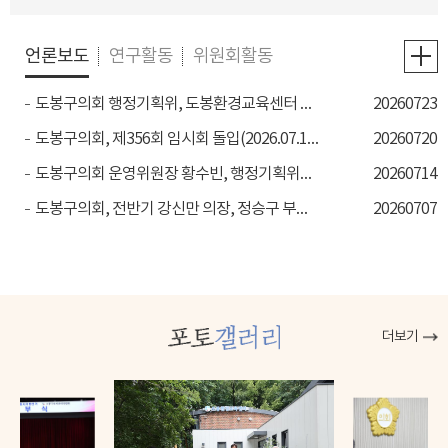
언론보도
연구활동
위원회활동
도봉구의회 행정기획위, 도봉환경교육센터 첫 현장방문 실시 (2026.07.23., 시정일보)
20260723
도봉구의회, 제356회 임시회 돌입(2026.07.18., 전국매일신문 )
20260720
도봉구의회 운영위원장 황수빈, 행정기획위원장 조미애, 복지건설위원장 강혜란 선출 (2026.07.14., 시민일보)
20260714
도봉구의회, 전반기 강신만 의장, 정승구 부의장 선출(2026.07.07., 서울일보)
20260707
더보기