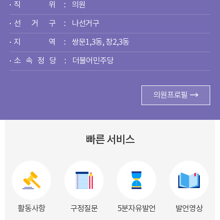
직 위
의원
선 거 구
나선거구
지 역
쌍문1,3동, 창2,3동
소 속 정 당
더불어민주당
의원프로필
빠른 서비스
활동사항
구정질문
5분자유발언
발언영상