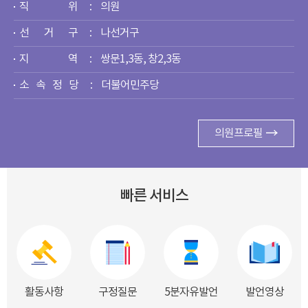
직 위
의원
선 거 구
나선거구
지 역
쌍문1,3동, 창2,3동
소 속 정 당
더불어민주당
의원프로필
빠른 서비스
활동사항
구정질문
5분자유발언
발언영상